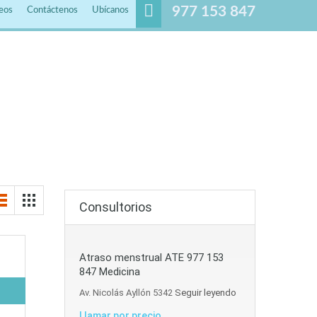
977 153 847
eos
Contáctenos
Ubícanos
Consultorios
Atraso menstrual ATE 977 153
847 Medicina
Av. Nicolás Ayllón 5342
Seguir leyendo
Llamar por precio