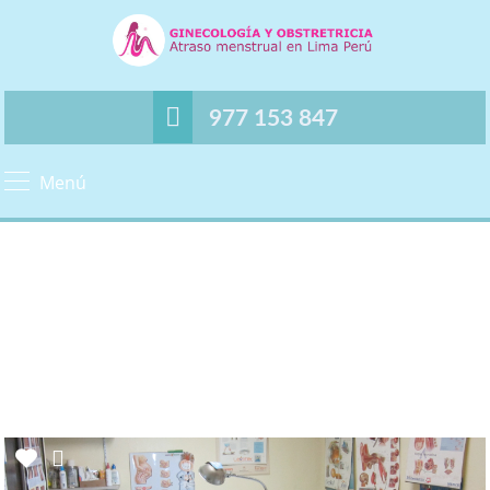
977 153 847
Menú