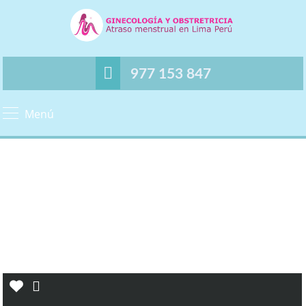
977 153 847
Menú