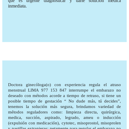
que es urgente diagnosticar y darle solución médica
inmediata.
Doctora ginecóloga(o) con experiencia regula el atraso
menstrual LIMA 977 153 847 interrumpe el embarazo no
deseado con métodos acorde a tiempo de retraso, si tiene un
posible tiempo de gestación “ No dude más, tú decides”,
tenemos la solución más segura, brindamos variedad de
métodos reguladores como: limpieza directa, quirúrgica,
medica, succión, aspirado, legrado, ameu o inducción
(expulsión con medicación), cytotec, misoprostol, misoprolen
y pastillas extranjeras; netamente para regular el embarazo no