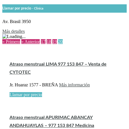
Llamar por precio
- Clinica
Av. Brasil 3950
Más detalles
« Primero
« Anterior
17
18
19
20
Atraso menstrual LIMA 977 153 847 – Venta de
CYTOTEC
Jr. Huaraz 1577 - BREÑA
Más información
Llamar por precio
Atraso menstrual APURIMAC ABANCAY
ANDAHUAYLAS – 977 153 847 Medicina