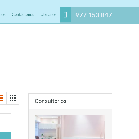
977 153 847
eos
Contáctenos
Ubícanos
Consultorios