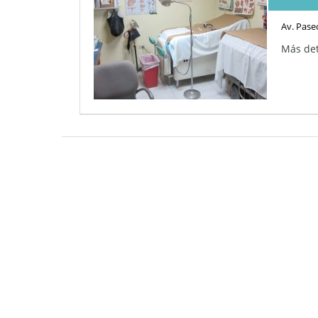
Av. Pase
Más det