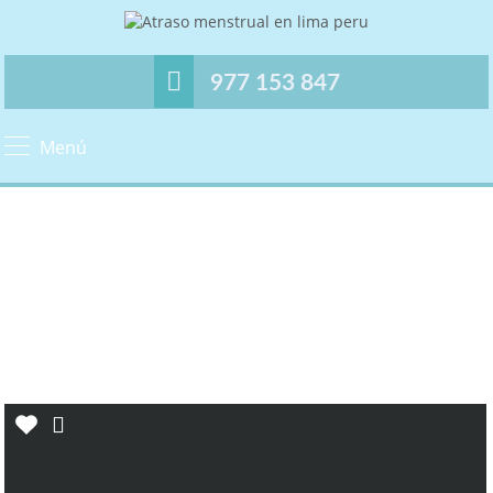
977 153 847
Menú