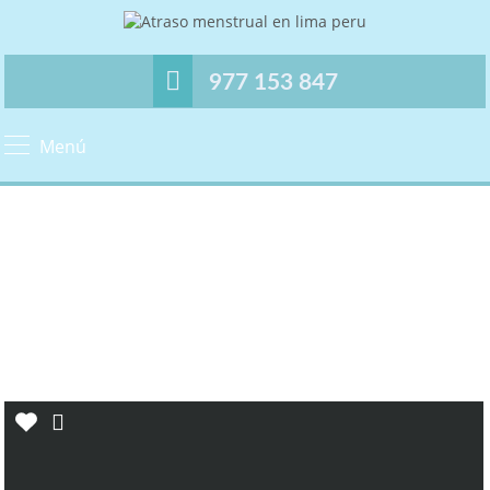
977 153 847
Menú