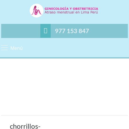
977 153 847
Menú
chorrillos-