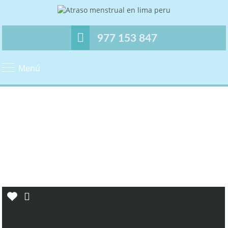
977 153 847
Menú