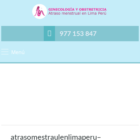
977 153 847
Menú
atrasomestraulenlimaperu–