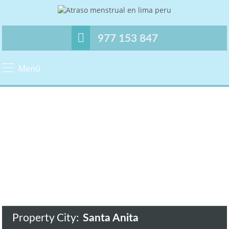
977 153 847
Menú
Property City:
Santa Anita