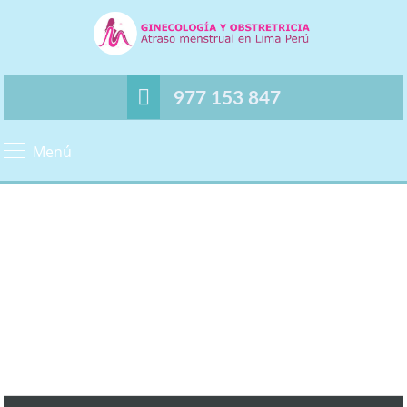
977 153 847
Menú